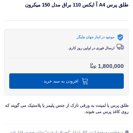
طلق پرس A4 آ ایکس 110 براق مدل 150 میکرون
قیمت و خرید و مشخصات طلق پرس A4 آ ایکس 110 براق مدل 150 میکرون از برند آ ایکس AX در جهان چاپگر
موجود در انبار جهان چاپگر
ارسال فوری در اولین روز کاری
1,800,000
افزودن به سبد خرید
طلق پرس یا لمینت به ورقی نازک از جنس پلیمر یا پلاستیک می گویند که
روی کاغذ پرس می شوند.
درخواست مرجوع کردن کالا با دلیل "انصراف از خرید" تنها در صورتی قابل تایید