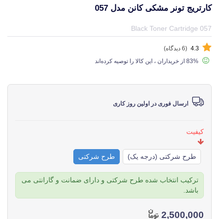
کارتریج تونر مشکی کانن مدل 057
قیمت و خرید و مشخصات کارتریج تونر مشکی کانن مدل 057 از برند کانن Canon در جهان چاپگر
Black Toner Cartridge 057
4.3
(6 دیدگاه)
83% از خریداران ، این کالا را توصیه کرده‌اند
ارسال فوری در اولین روز کاری
کیفیت
طرح شرکتی (درجه یک)
طرح شرکتی
ترکیب انتخاب شده طرح شرکتی و دارای ضمانت و گارانتی می
باشد.
2,500,000