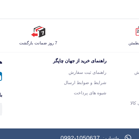
مطمئن
7 روز ضمانت بازگشت
راهنمای خرید از جهان چاپگر
هم
ش
راهنمای ثبت سفارش
شرایط و ضوابط ارسال
شیوه های پرداخت
با
کالا
0992-1050637
واتساپ :