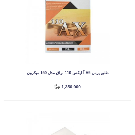
طلق پرس A5 آ ایکس 110 براق مدل 150 میکرون
1,350,000