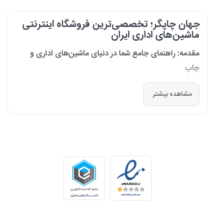
جهان چاپگر؛ تخصصی‌ترین فروشگاه اینترنتی
ماشین‌های اداری ایران
مقدمه: راهنمای جامع شما در دنیای ماشین‌های اداری و
چاپ
در دنیای پرشتاب امروز که کسب‌وکارها و سازمان‌ها برای افزایش بهره‌وری خود به
مشاهده بیشتر
فناوری‌های نوین وابسته‌اند، دسترسی به ابزارهای کارآمد و قابل اعتماد یک
ضرورت است. مجموعه جهان چاپگر از سال 1399 با درک عمیق این نیاز و با هدف
ایجاد یک مرجع تخصصی برای تأمین و پشتیبانی ماشین‌های اداری، فعالیت
خود را آغاز کرد. امروز، با افتخار خود را نه فقط یک فروشگاه، بلکه یک شریک
تجاری معتبر و تخصصی‌ترین مرکز آنلاین در این حوزه در ایران می‌دانیم. رسالت
ما، ارائه راهکارهای جامع، از مشاوره پیش از خرید تا پشتیبانی پس از فروش،
برای سازمان‌ها، شرکت‌ها و کاربران خانگی است.
طیف کاملی از محصولات برای هر نیازی
ما در جهان چاپگر، مجموعه‌ای گسترده از برترین برندهای جهانی را گرد هم
آورده‌ایم تا پاسخگوی هر نوع نیازی باشیم. تمرکز ما بر ارائه محصولاتی است که