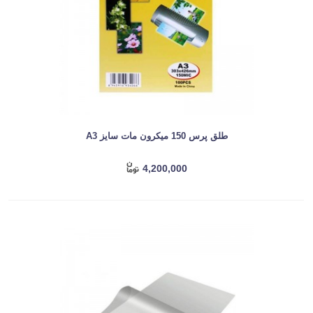
طلق پرس 150 میکرون مات سایز A3
4,200,000