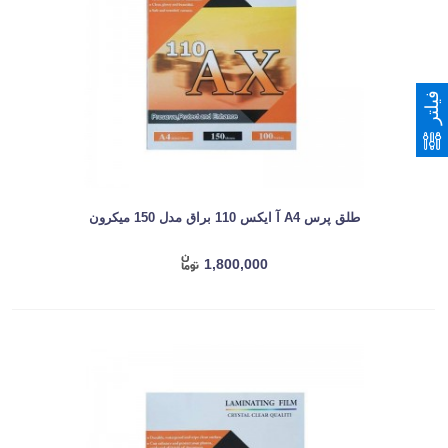
فیلتر
طلق پرس A4 آ ایکس 110 براق مدل 150 میکرون
1,800,000