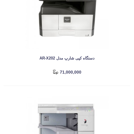
دستگاه کپی شارپ مدل AR-X202
71,000,000