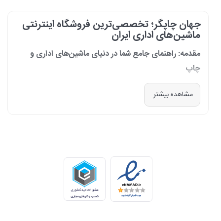
جهان چاپگر؛ تخصصی‌ترین فروشگاه اینترنتی
ماشین‌های اداری ایران
مقدمه: راهنمای جامع شما در دنیای ماشین‌های اداری و
چاپ
در دنیای پرشتاب امروز که کسب‌وکارها و سازمان‌ها برای افزایش بهره‌وری خود به
مشاهده بیشتر
فناوری‌های نوین وابسته‌اند، دسترسی به ابزارهای کارآمد و قابل اعتماد یک
ضرورت است. مجموعه جهان چاپگر از سال 1399 با درک عمیق این نیاز و با هدف
ایجاد یک مرجع تخصصی برای تأمین و پشتیبانی ماشین‌های اداری، فعالیت
خود را آغاز کرد. امروز، با افتخار خود را نه فقط یک فروشگاه، بلکه یک شریک
تجاری معتبر و تخصصی‌ترین مرکز آنلاین در این حوزه در ایران می‌دانیم. رسالت
ما، ارائه راهکارهای جامع، از مشاوره پیش از خرید تا پشتیبانی پس از فروش،
برای سازمان‌ها، شرکت‌ها و کاربران خانگی است.
طیف کاملی از محصولات برای هر نیازی
ما در جهان چاپگر، مجموعه‌ای گسترده از برترین برندهای جهانی را گرد هم
آورده‌ایم تا پاسخگوی هر نوع نیازی باشیم. تمرکز ما بر ارائه محصولاتی است که