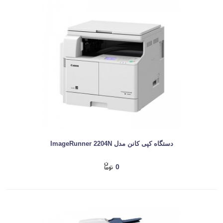
دستگاه کپی کانن مدل ImageRunner 2204N
0