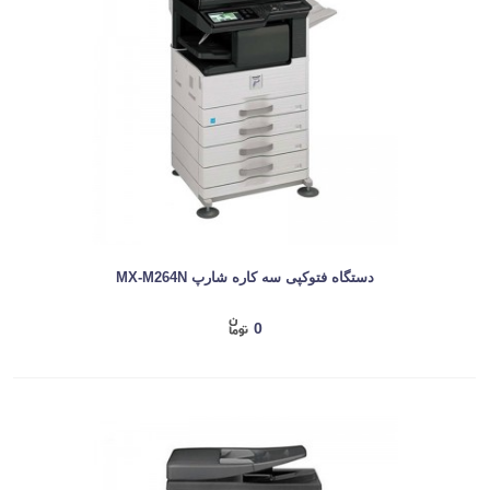
دستگاه فتوکپی سه کاره شارپ MX-M264N
0