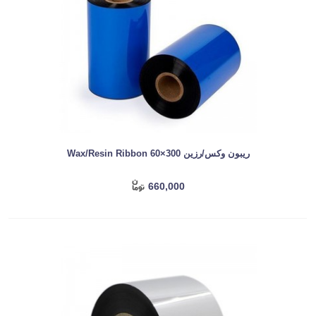
ریبون وکس/رزین Wax/Resin Ribbon 60×300
660,000