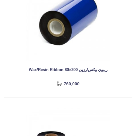
ریبون وکس/رزین Wax/Resin Ribbon 80×300
760,000