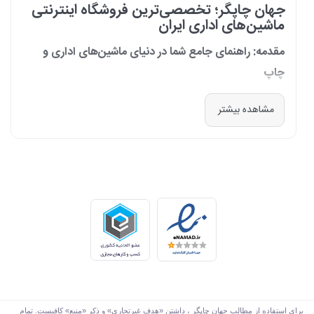
جهان چاپگر؛ تخصصی‌ترین فروشگاه اینترنتی
ماشین‌های اداری ایران
مقدمه: راهنمای جامع شما در دنیای ماشین‌های اداری و
چاپ
در دنیای پرشتاب امروز که کسب‌وکارها و سازمان‌ها برای افزایش بهره‌وری خود به
مشاهده بیشتر
فناوری‌های نوین وابسته‌اند، دسترسی به ابزارهای کارآمد و قابل اعتماد یک
ضرورت است. مجموعه جهان چاپگر از سال 1399 با درک عمیق این نیاز و با هدف
ایجاد یک مرجع تخصصی برای تأمین و پشتیبانی ماشین‌های اداری، فعالیت
خود را آغاز کرد. امروز، با افتخار خود را نه فقط یک فروشگاه، بلکه یک شریک
تجاری معتبر و تخصصی‌ترین مرکز آنلاین در این حوزه در ایران می‌دانیم. رسالت
ما، ارائه راهکارهای جامع، از مشاوره پیش از خرید تا پشتیبانی پس از فروش،
برای سازمان‌ها، شرکت‌ها و کاربران خانگی است.
طیف کاملی از محصولات برای هر نیازی
ما در جهان چاپگر، مجموعه‌ای گسترده از برترین برندهای جهانی را گرد هم
آورده‌ایم تا پاسخگوی هر نوع نیازی باشیم. تمرکز ما بر ارائه محصولاتی است که
بهره‌وری و کیفیت را برای شما به ارمغان می‌آورند:
برای استفاده از مطالب جهان چاپگر ، داشتن «هدف غیرتجاری» و ذکر «منبع» کافیست. تمام