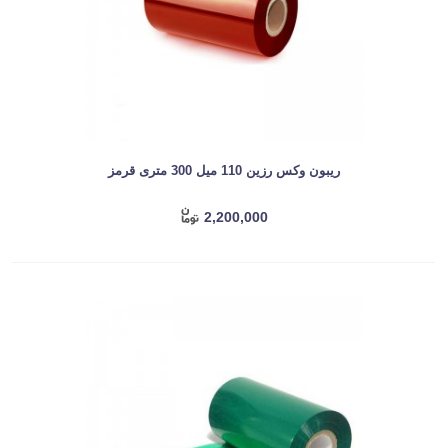
ریبون وکس رزین 110 میل 300 متری قرمز
2,200,000