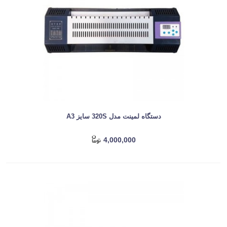
دستگاه لمینت مدل 320S سایز A3
4,000,000