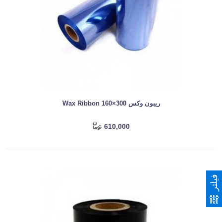
ریبون وکس Wax Ribbon 160×300
610,000
فیلتر