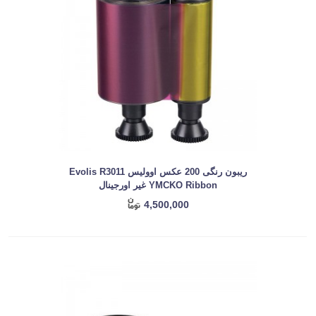
ریبون رنگی 200 عکس اوولیس Evolis R3011
YMCKO Ribbon غیر اورجینال
4,500,000