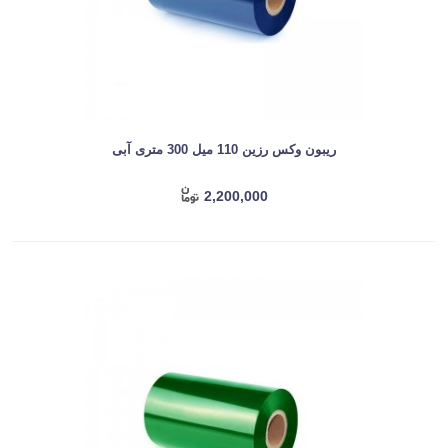
ریبون وکس رزین 110 میل 300 متری آبی
2,200,000