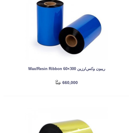
ریبون وکس/رزین Wax/Resin Ribbon 60×300
660,000