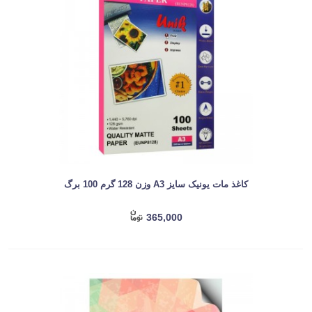
کاغذ مات یونیک سایز A3 وزن 128 گرم 100 برگ
365,000