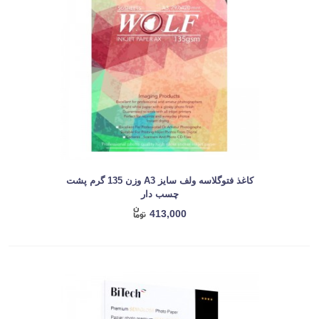
کاغذ فتوگلاسه ولف سایز A3 وزن 135 گرم پشت
چسب دار
413,000