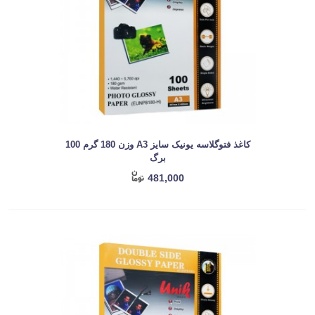
کاغذ فتوگلاسه یونیک سایز A3 وزن 180 گرم 100
برگ
481,000