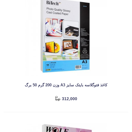
کاغذ فتوگلاسه بایتک سایز A3 وزن 200 گرم 50 برگ
312,000