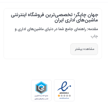
جهان چاپگر؛ تخصصی‌ترین فروشگاه اینترنتی
ماشین‌های اداری ایران
مقدمه: راهنمای جامع شما در دنیای ماشین‌های اداری و
چاپ
در دنیای پرشتاب امروز که کسب‌وکارها و سازمان‌ها برای افزایش بهره‌وری خود به
مشاهده بیشتر
فناوری‌های نوین وابسته‌اند، دسترسی به ابزارهای کارآمد و قابل اعتماد یک
ضرورت است. مجموعه جهان چاپگر از سال 1399 با درک عمیق این نیاز و با هدف
ایجاد یک مرجع تخصصی برای تأمین و پشتیبانی ماشین‌های اداری، فعالیت
خود را آغاز کرد. امروز، با افتخار خود را نه فقط یک فروشگاه، بلکه یک شریک
تجاری معتبر و تخصصی‌ترین مرکز آنلاین در این حوزه در ایران می‌دانیم. رسالت
ما، ارائه راهکارهای جامع، از مشاوره پیش از خرید تا پشتیبانی پس از فروش،
برای سازمان‌ها، شرکت‌ها و کاربران خانگی است.
طیف کاملی از محصولات برای هر نیازی
ما در جهان چاپگر، مجموعه‌ای گسترده از برترین برندهای جهانی را گرد هم
آورده‌ایم تا پاسخگوی هر نوع نیازی باشیم. تمرکز ما بر ارائه محصولاتی است که