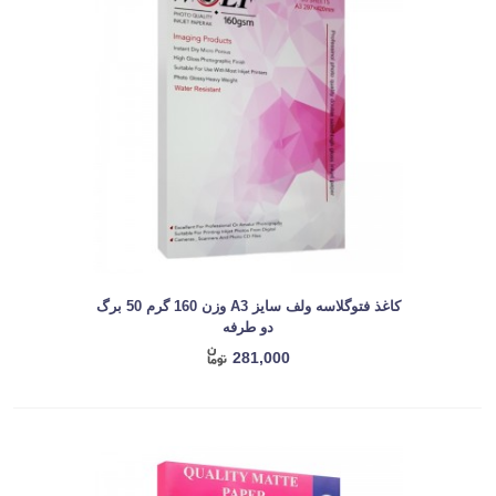
کاغذ فتوگلاسه ولف سایز A3 وزن 160 گرم 50 برگ
دو طرفه
281,000