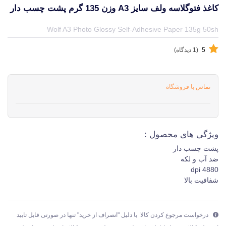
کاغذ فتوگلاسه ولف سایز A3 وزن 135 گرم پشت چسب دار
قیمت و خرید و مشخصات کاغذ فتوگلاسه ولف سایز A3 وزن 135 گرم پشت چسب دار از برند ولف Wolf در جهان چاپگر
Wolf A3 Photo Glossy Self-Adhesive Paper 135g 50sh
5
(1 دیدگاه)
تماس با فروشگاه
ویژگی های محصول :
پشت چسب دار
ضد آب و لکه
4880 dpi
شفافیت بالا
درخواست مرجوع کردن کالا با دلیل "انصراف از خرید" تنها در صورتی قابل تایید