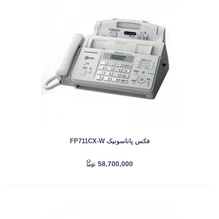
فکس پاناسونیک FP711CX-W
58,700,000