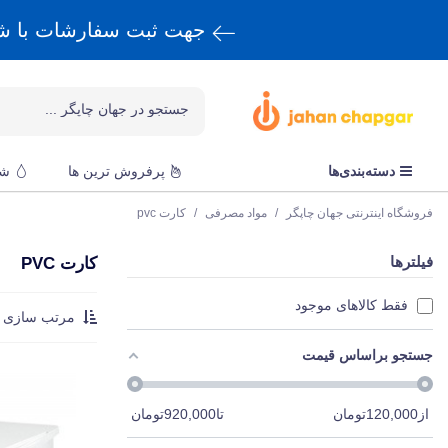
جهت ثبت سفارشات با 
دسته‌بندی‌ها
پرفروش ترین ها
شا
فروشگاه اینترنتی جهان چاپگر
/
مواد مصرفی
/
کارت pvc
فیلترها
کارت PVC
فقط کالاهای موجود
مرتب سازی :
جستجو براساس قیمت
از
120,000
تومان
تا
920,000
تومان