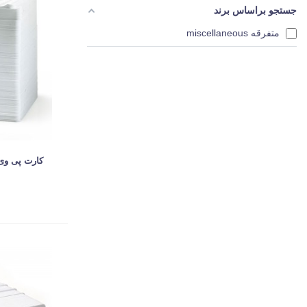
جستجو براساس برند
متفرقه miscellaneous
کارت پی وی سی ساده 