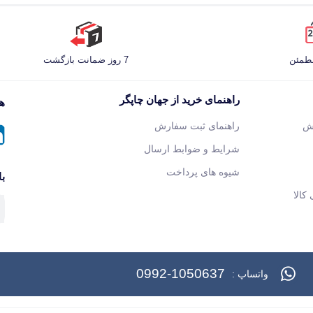
مطمئن
7 روز ضمانت بازگشت
راهنمای خرید از جهان چاپگر
هم
ش
راهنمای ثبت سفارش
شرایط و ضوابط ارسال
شیوه های پرداخت
با
کالا
0992-1050637
واتساپ :