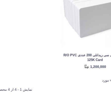
کارت پی وی سی ریدانلی 200 عددی R/O PVC
125K Card
1,200,000
نمایش 1 - 4 از 4 محصول