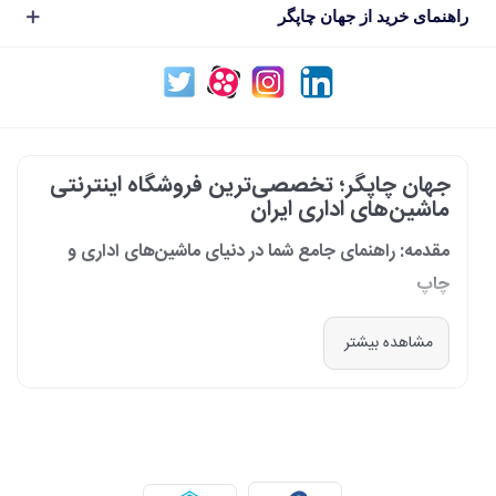
راهنمای خرید از جهان چاپگر
جهان چاپگر؛ تخصصی‌ترین فروشگاه اینترنتی
ماشین‌های اداری ایران
مقدمه: راهنمای جامع شما در دنیای ماشین‌های اداری و
چاپ
در دنیای پرشتاب امروز که کسب‌وکارها و سازمان‌ها برای افزایش بهره‌وری خود به
مشاهده بیشتر
فناوری‌های نوین وابسته‌اند، دسترسی به ابزارهای کارآمد و قابل اعتماد یک
ضرورت است. مجموعه جهان چاپگر از سال 1399 با درک عمیق این نیاز و با هدف
ایجاد یک مرجع تخصصی برای تأمین و پشتیبانی ماشین‌های اداری، فعالیت
خود را آغاز کرد. امروز، با افتخار خود را نه فقط یک فروشگاه، بلکه یک شریک
تجاری معتبر و تخصصی‌ترین مرکز آنلاین در این حوزه در ایران می‌دانیم. رسالت
ما، ارائه راهکارهای جامع، از مشاوره پیش از خرید تا پشتیبانی پس از فروش،