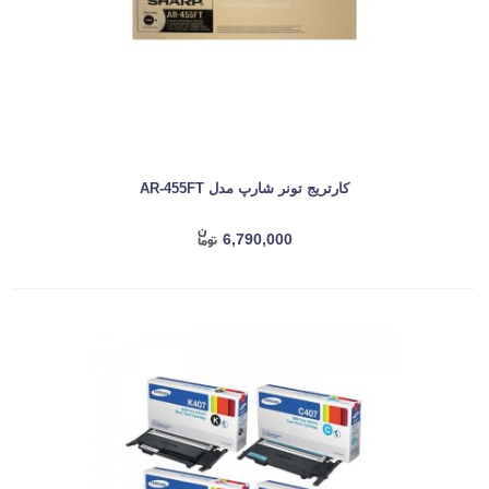
کارتریج تونر شارپ مدل AR-455FT
6,790,000