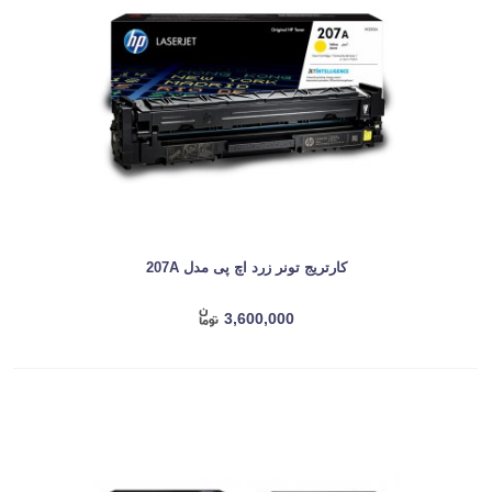
کارتریج تونر زرد اچ پی مدل 207A
3,600,000