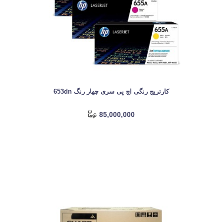
کارتریج رنگی اچ پی سری چهار رنگ 653dn
85,000,000