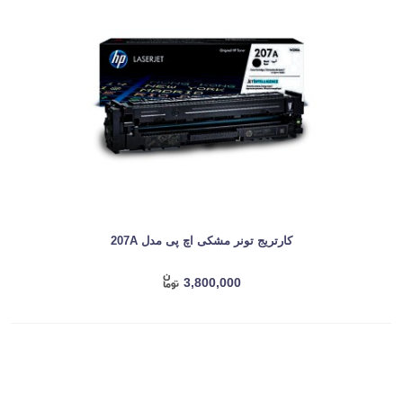
کارتریج تونر مشکی اچ پی مدل 207A
3,800,000