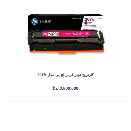
کارتریج تونر قرمز اچ پی مدل 207A
3,600,000