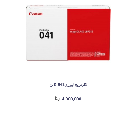
کارتریج لیزری041 کانن
4,000,000