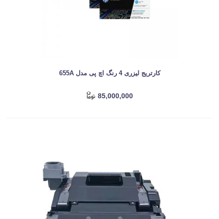
کارتریج لیزری 4 رنگ اچ پی مدل 655A
85,000,000