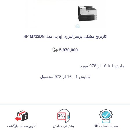
کارتریج مشکی پرینتر لیزری اچ پی مدل HP M712DN
5,970,000
نمایش 1 تا 16 از 978 مورد
نمایش 1 - 16 از 978 محصول
ضمانت اصالت کالا
پشتیبانی مطمئن
7 روز ضمانت بازگشت