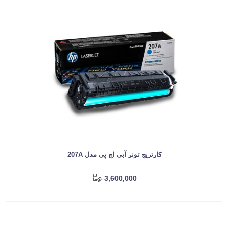
کارتریج تونر آبی اچ پی مدل 207A
3,600,000