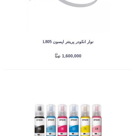
نوار انکودر پرینتر اپسون L805
1,600,000