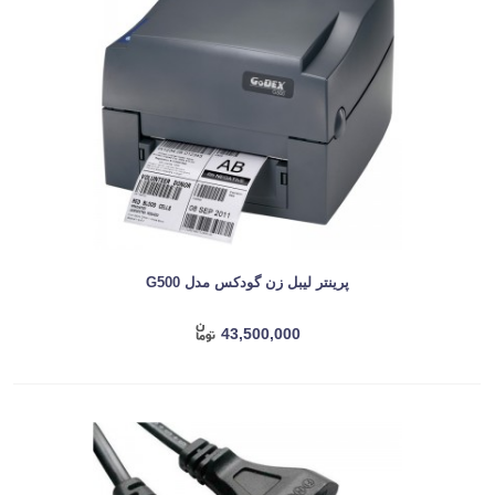
پرینتر لیبل زن گودکس مدل G500
43,500,000