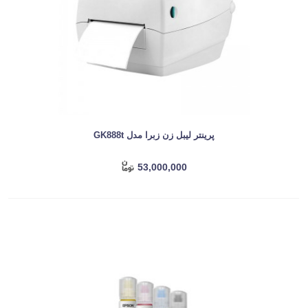
پرینتر لیبل زن زبرا مدل GK888t
53,000,000