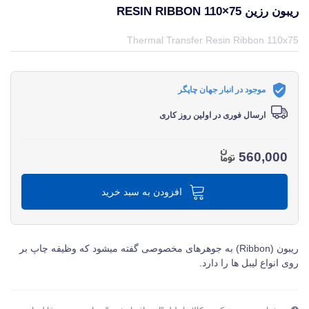
ریبون رزین RESIN RIBBON 110×75
قیمت و خرید و مشخصات ریبون رزین Resin Ribbon 110×75 از برند متفرقه miscellaneous در جهان چاپگر
Thermal Transfer Resin Ribbon 110x75
موجود در انبار جهان چاپگر
ارسال فوری در اولین روز کاری
560,000
افزودن به سبد خرید
ریبون (Ribbon) به جوهرهای مخصوصی گفته میشود که وظیفه چاپ بر
روی انواع لیبل ها را دارد.