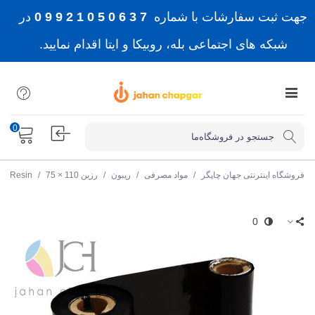
جهت ثبت سفارشات با شماره
7 3 6 0 5 0 1 2 9 9 0
در
شبکه های اجتماعی بله، روبیکا و ایتا اقدام نمایید.
0
فروشگاه اینترنتی جهان چاپگر
/
مواد مصرفی
/
ریبون
/
رزین Resin
75 × 110
/
0