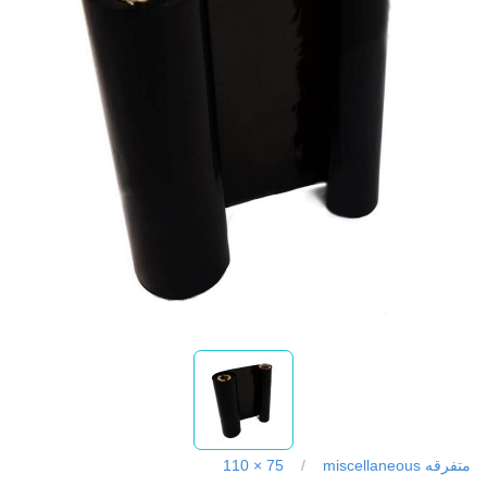
متفرقه miscellaneous
/
75 × 110