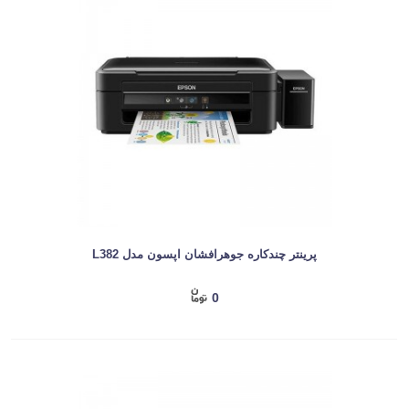
پرینتر چندکاره جوهرافشان اپسون مدل L382
0