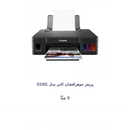
پرینتر جوهرافشان کانن مدل G1411
0