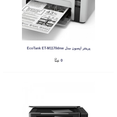
پرینتر اپسون مدل EcoTank ET-M1170dnw
0