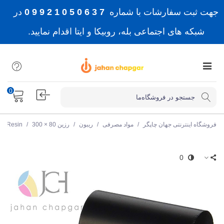
جهت ثبت سفارشات با شماره
7 3 6 0 5 0 1 2 9 9 0
در
شبکه های اجتماعی بله، روبیکا و ایتا اقدام نمایید.
0
فروشگاه اینترنتی جهان چاپگر
/
مواد مصرفی
/
ریبون
/
رزین Resin
300 × 80
/
0