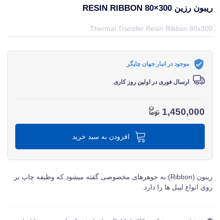
ریبون رزین RESIN RIBBON 80×300
قیمت و خرید و مشخصات ریبون رزین Resin Ribbon 80×300 از برند متفرقه miscellaneous در جهان چاپگر
Thermal Transfer Resin Ribbon 80x300
موجود در انبار جهان چاپگر
ارسال فوری در اولین روز کاری
1,450,000
افزودن به سبد خرید
ریبون (Ribbon) به جوهرهای مخصوصی گفته میشود که وظیفه چاپ بر
روی انواع لیبل ها را دارد.