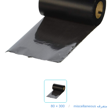
متفرقه miscellaneous
/
300 × 80