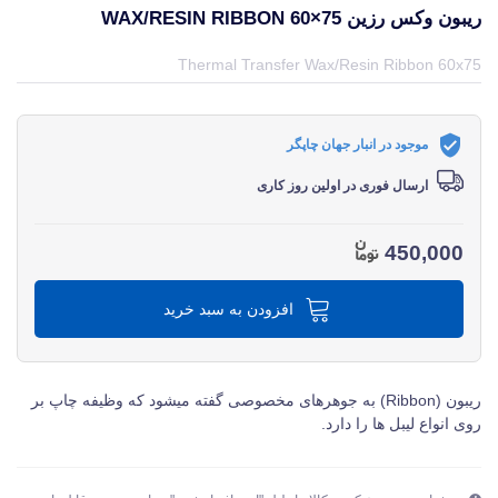
ریبون وکس رزین WAX/RESIN RIBBON 60×75
قیمت و خرید و مشخصات ریبون وکس رزین Wax/Resin Ribbon 60×75 از برند متفرقه miscellaneous در جهان چاپگر
Thermal Transfer Wax/Resin Ribbon 60x75
موجود در انبار جهان چاپگر
ارسال فوری در اولین روز کاری
450,000
افزودن به سبد خرید
ریبون (Ribbon) به جوهرهای مخصوصی گفته میشود که وظیفه چاپ بر
روی انواع لیبل ها را دارد.