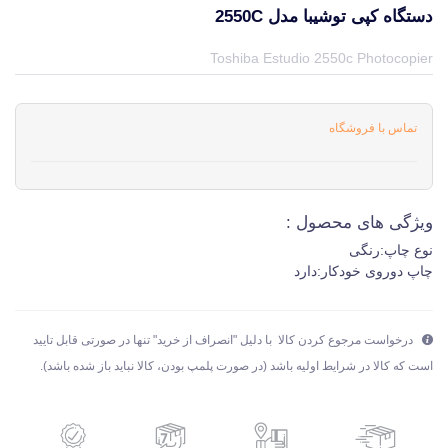
دستگاه کپی توشیبا مدل 2550C
قیمت و خرید و مشخصات دستگاه کپی توشیبا مدل 2550c از برند توشیبا TOSHIBA در جهان چاپگر
Toshiba Estudio 2550c Photocopier
تماس با فروشگاه
ویژگی های محصول :
نوع چاپ:رنگی
چاپ دوروی خودکار:دارد
درخواست مرجوع کردن کالا با دلیل "انصراف از خرید" تنها در صورتی قابل تایید
است که کالا در شرایط اولیه باشد (در صورت پلمپ بودن، کالا نباید باز شده باشد).