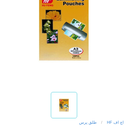
اچ اف HF
/
طلق پرس