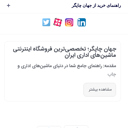
راهنمای خرید از جهان چاپگر
جهان چاپگر؛ تخصصی‌ترین فروشگاه اینترنتی
ماشین‌های اداری ایران
مقدمه: راهنمای جامع شما در دنیای ماشین‌های اداری و
چاپ
در دنیای پرشتاب امروز که کسب‌وکارها و سازمان‌ها برای افزایش بهره‌وری خود به
مشاهده بیشتر
فناوری‌های نوین وابسته‌اند، دسترسی به ابزارهای کارآمد و قابل اعتماد یک
ضرورت است. مجموعه جهان چاپگر از سال 1399 با درک عمیق این نیاز و با هدف
ایجاد یک مرجع تخصصی برای تأمین و پشتیبانی ماشین‌های اداری، فعالیت
خود را آغاز کرد. امروز، با افتخار خود را نه فقط یک فروشگاه، بلکه یک شریک
تجاری معتبر و تخصصی‌ترین مرکز آنلاین در این حوزه در ایران می‌دانیم. رسالت
ما، ارائه راهکارهای جامع، از مشاوره پیش از خرید تا پشتیبانی پس از فروش،