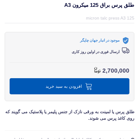
طلق پرس براق 125 میکرون A3
قیمت و خرید و مشخصات طلق پرس براق 125 میکرون A3 از برند اچ اف HF در جهان چاپگر
125 micron talc press A3
موجود در انبار جهان چاپگر
ارسال فوری در اولین روز کاری
2,700,000
افزودن به سبد خرید
طلق پرس یا لمینت به ورقی نازک از جنس پلیمر یا پلاستیک می گویند که
روی کاغذ پرس می شوند.