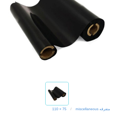
متفرقه miscellaneous
/
75 × 110