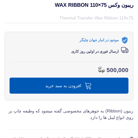
ریبون وکس WAX RIBBON 110×75
قیمت و خرید و مشخصات ریبون وکس Wax Ribbon 110×75 از برند متفرقه miscellaneous در جهان چاپگر
Thermal Transfer Wax Ribbon 110x75
موجود در انبار جهان چاپگر
ارسال فوری در اولین روز کاری
500,000
افزودن به سبد خرید
ریبون (Ribbon) به جوهرهای مخصوصی گفته میشود که وظیفه چاپ بر
روی انواع لیبل ها را دارد.