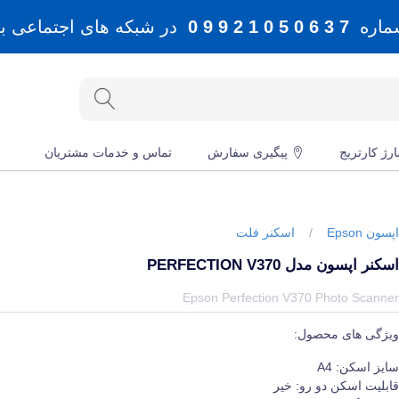
شماره
7 3 6 0 5 0 1 2 9 9 0
در شبکه های اجتماعی بله، 
رژ کارتریج
پیگیری سفارش
تماس و خدمات مشتریان
پسون Epson
/
اسکنر فلت
سکنر اپسون مدل PERFECTION V370
یمت و خرید و مشخصات اسکنر اپسون مدل Perfection V370 از برند اپسون Epson در جهان چاپگر
Epson Perfection V370 Photo Scanne
یژگی های محصول:
ایز اسکن: A4
ابلیت اسکن دو رو: خیر