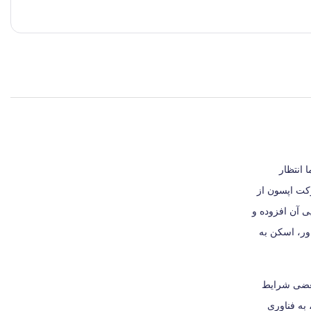
ما انتظار
ولات شرکت اپسون از
زیبایی آن افزوده و
لیدها شامل، پاور، اسکن به
 بعضی شرایط
دارد که خرید دستگاه تک‌کاره‌ای مانند اسکنر V370 را قوت می‌بخشد و کاربر را مجبور به هزینه‌ی اضافه می‌کند. اسکنر V370 از سری Perfection، به فناوری