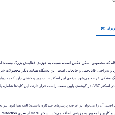
ران (0)
 430 × 280 میلی‌متری دارد. این دستگاه که مخصوص اسکن عکس است، نسبت به حوزه‌ی فعالیتش بزرگ نیست؛ ا
طراحی شود. اسکنر V370 وزن 2.8 کیلوگرمی دارد و به‌راحتی قابل‌حمل و جابجایی است. این دستگاه همانند دیگر محص
مدل V370 با بدنه‌ای پلاستیکی در رنگ مشکی عرضه می‌شود. بدنه‌ی این اسکنر حالت زبر و خشنی دارد که به 
از سوی دیگر، لک و اثرانگشت را به‌آسانی جذب نمی‌کند. کلیدهای کنترلی در اسکنر V37، در گوشه‌ی پایین سمت راست قرار دارند، این ک
صلی آن را می‌توان در عرضه پرینترهای چندکاره دانست؛ البته هم‌اکنون نیز
وجود 