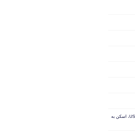
4 کلید مجزا برای کنترل کلیه اعمال اسکنر، قابلیت تنظیم برای اسکن عکس، نگاتیو و اسلاید، دارای پرت USB2.0، اسکن به