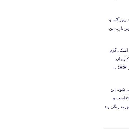
ند زیورآلات و
 بالایی در اسکن تصاویر دارد. این
ی قبل از اسکن گرم
دارد؛ با این قابلیت کاربران
می‌توانند به‌راحتی نگاتیو و اسلایدهای قدیمی‌شان را به تصاویر دیجیتالی تبدیل کنند. از دیگر قابلیت‌های اسکنر V370 شرکت اپسون می‌توان به پشتیبانی از OCR با
می‌شود. این
محصول می‌تواند نگاتیو و اسلایدهای 35 میلی‌متری قدیمی‌تان را باکیفیت بالایی به فایل دیجیتالی تبدیل کند. رزولوشن اسکن این دستگاه 9600 × 4800 dpi است و
‌شود. V370 می‌تواند در 14 ثانیه یک عکس را به‌صورت رنگی و د