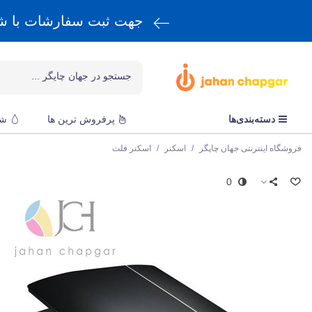
جهت ثبت سفارشات با 
دسته‌بندی‌ها
پرفروش ترین ها
شا
فروشگاه اینترنتی جهان چاپگر
/
اسکنر
/
اسکنر فلت
0
ا
ا
ق
r
و
س
ق