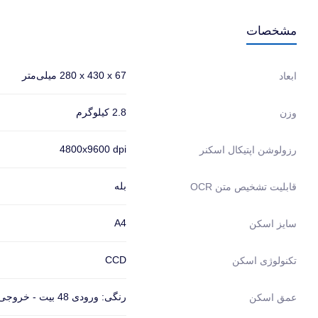
مشخصات
280‎ x 430 x 67 میلی‌متر
ابعاد
2.8 کیلوگرم
وزن
4800x9600 dpi
رزولوشن اپتیکال اسکنر
بله
قابلیت تشخیص متن OCR
A4
سایز اسکن
CCD
تکنولوژی اسکن
رنگی: ورودی 48 بیت - خروجی: 48 بیت
عمق اسکن