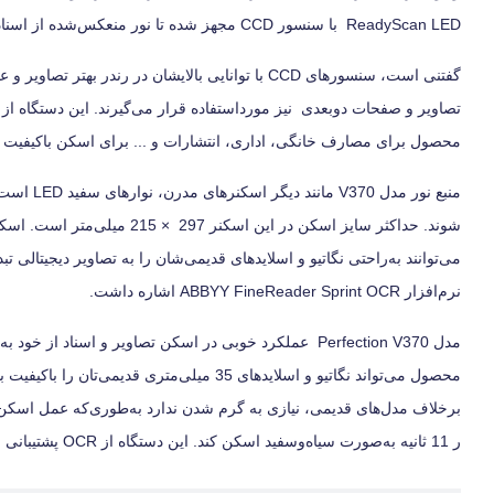
ReadyScan LED با سنسور CCD مجهز شده تا نور منعکس‌شده از اسناد یا تصاویر را دریافت و به فایل دیجیتالی تبدیل کند.
گفتنی است، سنسورهای CCD با توانایی بالایشان در ر
محصول برای مصارف خانگی، اداری، انتشارات و ... برای اسکن باکیفیت
منبع نور
نرم‌افزار ABBYY FineReader Sprint OCR اشاره داشت.
مدل Perfection V370 عملکرد خوبی در اسکن تصاویر و اسن
ر 11 ثانیه به‌صورت سیاه‌وسفید اسکن کند. این دستگاه از OCR پشتیبانی می‌کند.