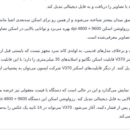
ندر بهتر تصاویر و عمق میدان بیشتر شناخته می‌شوند و از همین رو برای اسکن سه‌بعدی اشیا مان
تصاویر و صفحات دوبعدی نیز مورداستفاده قرار می‌گیرند. این دستگاه از رزولوشن اسکن 9600 × 4800 dpi بهره می‌برد و توانایی
 تصاویر معرفی‌شده است.
 مدل V370 مانند دیگر اسکنرهای مدرن، نوارهای سفید LED است و برخلاف مدل‌های قدیمی، به لوله‌ی کاتد سرد مجهز نیست که بایست
شوند. حداکثر سایز اسکن در این اسکنر 297 × 215 میلی‌متر است. اسکنر V370 قابلیت اسکن نگاتیو و اسلایدهای 35 میلی‌متری را 
اد از خود به نمایش می‌گذارد و این در حالی است که دستگاه با قیمت معقولی نیز عرضه 
برخلاف مدل‌های قدیمی، نیازی به گرم شدن ندارد به‌طوری‌که عمل اسکن پس از فشار دکمه، آغاز می