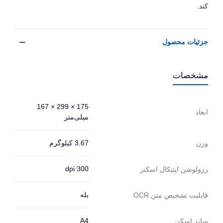
کند.
جزئیات محصول
مشخصات
175 × 299 × 167
ابعاد
میلی‌متر
3.67 کیلوگرم
وزن
300 dpi
رزولوشن اپتیکال اسکنر
بله
قابلیت تشخیص متن OCR
A4
سایز اسکن