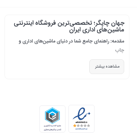
جهان چاپگر؛ تخصصی‌ترین فروشگاه اینترنتی
ماشین‌های اداری ایران
مقدمه: راهنمای جامع شما در دنیای ماشین‌های اداری و
چاپ
در دنیای پرشتاب امروز که کسب‌وکارها و سازمان‌ها برای افزایش بهره‌وری خود به
مشاهده بیشتر
فناوری‌های نوین وابسته‌اند، دسترسی به ابزارهای کارآمد و قابل اعتماد یک
ضرورت است. مجموعه جهان چاپگر از سال 1399 با درک عمیق این نیاز و با هدف
ایجاد یک مرجع تخصصی برای تأمین و پشتیبانی ماشین‌های اداری، فعالیت
خود را آغاز کرد. امروز، با افتخار خود را نه فقط یک فروشگاه، بلکه یک شریک
تجاری معتبر و تخصصی‌ترین مرکز آنلاین در این حوزه در ایران می‌دانیم. رسالت
ما، ارائه راهکارهای جامع، از مشاوره پیش از خرید تا پشتیبانی پس از فروش،
برای سازمان‌ها، شرکت‌ها و کاربران خانگی است.
طیف کاملی از محصولات برای هر نیازی
ما در جهان چاپگر، مجموعه‌ای گسترده از برترین برندهای جهانی را گرد هم