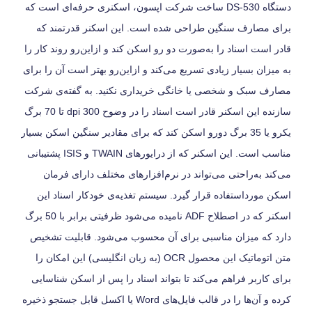
دستگاه DS-530 ساخت شرکت اپسون، اسکنری حرفه‌ای است که
برای مصارف سنگین طراحی شده است. این اسکنر قدرتمند که
قادر است اسناد را به‌صورت دو رو اسکن کند و ازاین‌رو روند کار را
به میزان بسیار زیادی تسریع می‌کند و ازاین‌رو بهتر است آن را برای
مصارف سبک و شخصی یا خانگی خریداری نکنید. به گفته‌ی شرکت
سازنده این اسکنر قادر است اسناد را در وضوح 300 dpi تا 70 برگ
یکرو یا 35 برگ دورو اسکن کند که برای مقادیر سنگین اسکن بسیار
مناسب است. این اسکنر که از درایورهای TWAIN و ISIS پشتیبانی
می‌کند به‌راحتی می‌تواند در نرم‌افزارهای مختلف دارای فرمان
اسکن مورداستفاده قرار گیرد. سیستم تغذیه‌ی خودکار اسناد این
اسکنر که در اصطلاح ADF نامیده می‌شود ظرفیتی برابر با 50 برگ
دارد که میزان مناسبی برای آن محسوب می‌شود. قابلیت تشخیص
متن اتوماتیک این محصول OCR (به زبان انگلیسی) این امکان را
برای کاربر فراهم می‌کند تا بتواند اسناد را پس از اسکن شناسایی
کرده و آن‌ها را در قالب فایل‌های Word یا اکسل قابل جستجو ذخیره