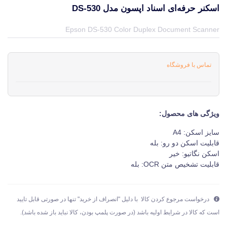
اسکنر حرفه‌ای اسناد اپسون مدل DS-530
قیمت و خرید و مشخصات اسکنر حرفه‌ای اسناد اپسون مدل DS-530 از برند اپسون Epson در جهان چاپگر
Epson DS-530 Color Duplex Document Scanner
تماس با فروشگاه
ویژگی های محصول:
سایز اسکن: A4
قابلیت اسکن دو رو: بله
اسکن نگاتیو: خیر
قابلیت تشخیص متن OCR: بله
درخواست مرجوع کردن کالا با دلیل "انصراف از خرید" تنها در صورتی قابل تایید
است که کالا در شرایط اولیه باشد (در صورت پلمپ بودن، کالا نباید باز شده باشد).