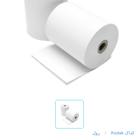
کداک Kodak
/
رول