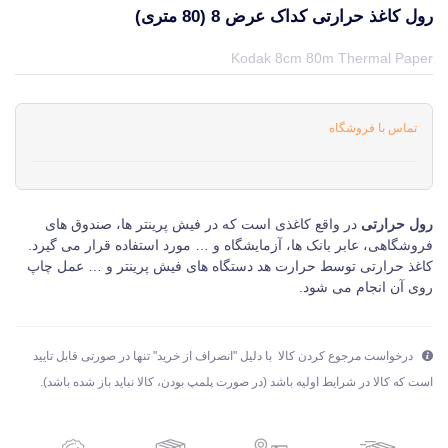
رول کاغذ حرارتی کداک عرض 8 (80 متری)
قیمت و خرید و مشخصات رول کاغذ حرارتی کداک عرض 8 (80 متری) از برند کداک Kodak در جهان چاپگر
Kodak 8cm 80m Thermal Paper
تماس با فروشگاه
رول حرارتی
در واقع کاغذی است که در فیش پرینتر ها، صندوق های
فروشگاهی، عابر بانک ها، آزمایشگاه و … مورد استفاده قرار می گیرد.
کاغذ حرارتی توسط حرارت هد دستگاه های فیش پرینتر و … عمل چاپ
روی آن انجام می شود.
درخواست مرجوع کردن کالا با دلیل "انصراف از خرید" تنها در صورتی قابل تایید
است که کالا در شرایط اولیه باشد (در صورت پلمپ بودن، کالا نباید باز شده باشد).