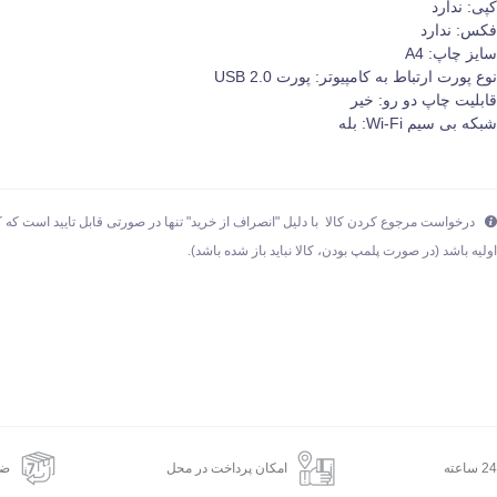
پی: ندارد
کس: ندارد
ایز چاپ: A4
وع پورت ارتباط به کامپیوتر: پورت USB 2.0
ابلیت چاپ دو رو: خیر
بکه بی سیم Wi-Fi: بله
درخواست مرجوع کردن کالا با دلیل "انصراف از خرید" تنها در صورتی قابل تایید است که ک
ولیه باشد (در صورت پلمپ بودن، کالا نباید باز شده باشد).
امکان پرداخت در محل
ضم