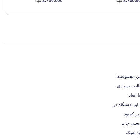
2,700,000
2,700,0
از این مجموعه‌ها
عالیت بسیاری
 را به بازار عرضه کرد که جوابگوی نیاز بسیاری از مشتریان بوده است.مشخصات فنی و کیفیت ساختپرینتر لیزری مدل M2020W با ابعاد
چاپ این دستگاه در
و کاربر کمبود
توانید به صورت دستی چاپ
 وجود شبکه