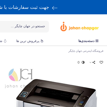
جهت ثبت سفارشات با 
دسته‌بندی‌ها
پرفروش ترین ها
شا
فروشگاه اینترنتی جهان چاپگر
0
س
پ
ق
r
و
ن
ا