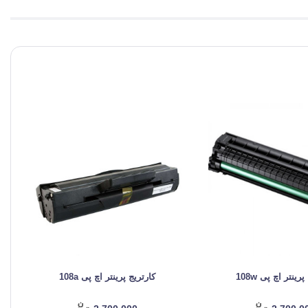
رینتر اچ پی 108w
کارتریج پرینتر اچ پی 108a