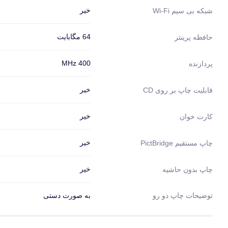
خیر
شبکه بی سیم Wi-Fi
64 مگابایت
حافظه پرینتر
400 MHz
پردازنده
خیر
قابلیت چاپ بر روی CD
خیر
کارت خوان
خیر
چاپ مستقیم PictBridge
خیر
چاپ بدون حاشیه
توضیحات چاپ دو رو
به صورت دستی