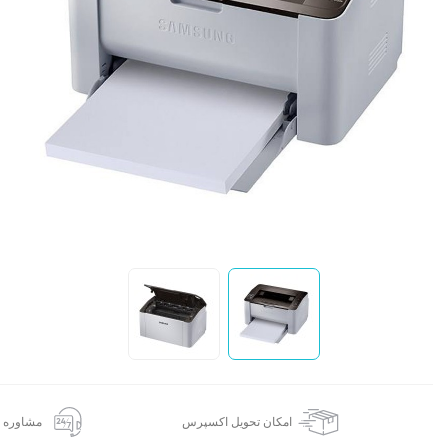
ک
ف
س
ن
ق
ش
ا
امکان تحویل اکسپرس
مشاوره 24 ساعته