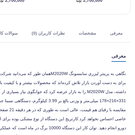
2,700,000
2,700,000
معرفی
مشخصات
نظرات کاربران (0)
سوالات کارب
معرفی
نگاهی به پرینتر لیزری سامسونگ M2020Wه
برای به دست آوردن بازار تلاش کرده‌اند که محصولات بیشتر و با کیفیت بال
331×216×178 میلی‌متر و وزنی بالغ ب
مقایسه با
دورو انجام دهید. توان کار این دستگاه