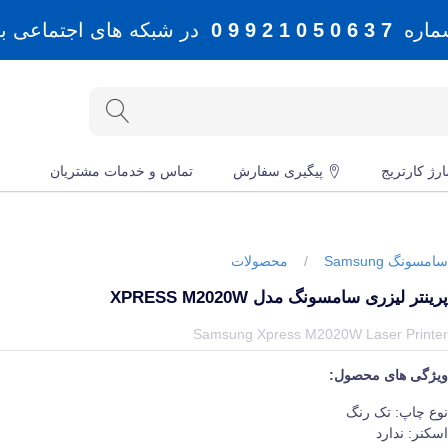
شماره
7 3 6 0 5 0 1 2 9 9 0
در شبکه های اجتماعی بله، 
رژ کارتریج
پیگیری سفارش
تماس و خدمات مشتریان
امسونگ Samsung
/
محصولات
رینتر لیزری سامسونگ مدل XPRESS M2020W
یمت و خرید و مشخصات پرینتر لیزری سامسونگ مدل Xpress M2020W از برند سامسونگ Samsung در جهان چاپگر
Samsung Xpress M2020W Laser Printe
یژگی های محصول:
وع چاپ: تک رنگ
سکنر: ندارد