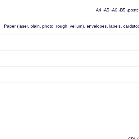
A4 ،A5 ،A6 ،B5 ،postc
Paper (laser, plain, photo, rough, vellum), envelopes, labels, cardst