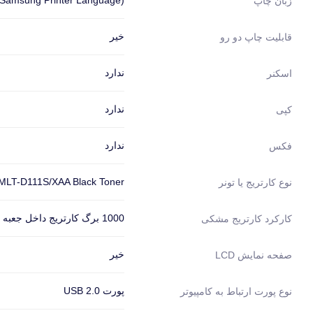
(Samsung Printer Language)
زبان چاپ
خیر
قابلیت چاپ دو رو
ندارد
اسکنر
ندارد
کپی
ندارد
فکس
MLT-D111S/XAA Black Toner
نوع کارتریج یا تونر
1000 برگ کارتریج داخل جعبه از نوع استارتر بوده و کارکرد کمتری دارد.
کارکرد کارتریج مشکی
خیر
صفحه نمایش LCD
پورت USB 2.0
نوع پورت ارتباط به کامپیوتر