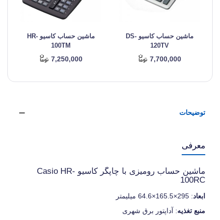
ماشین حساب کاسیو DS-
ماشین حساب کاسیو HR-
100TM
120TV
7,250,000
7,700,000
توضیحات
معرفی
ماشین حساب رومیزی با چاپگر کاسیو Casio HR-
100RC
ابعاد
: 295×165.5×64.6 میلیمتر
منبع تغذیه
: آداپتور برق شهری