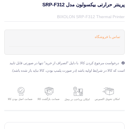
پرینتر حرارتی بیکسولون مدل SRP-F312
قیمت و خرید و مشخصات پرینتر حرارتی بیکسولون مدل SRP-F312 از برند بیکسلون BIXOLON در جهان چاپگر
BIXOLON SRP-F312 Thermal Printer
تماس با فروشگاه
درخواست مرجوع کردن کالا با دلیل "انصراف از خرید" تنها در صورتی قابل تایید
است که کالا در شرایط اولیه باشد (در صورت پلمپ بودن، کالا نباید باز شده باشد).
امکان تحویل اکسپرس
ضمانت بازگشت کالا
ضمانت اصل بودن کالا
امکان پرداخت در محل