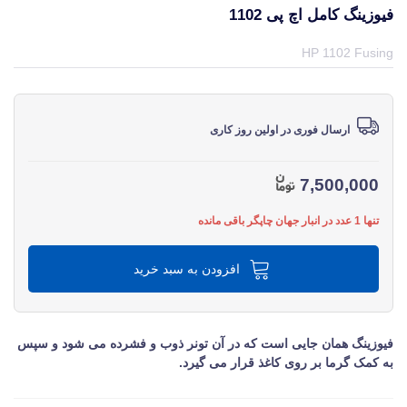
فیوزینگ کامل اچ پی 1102
قیمت و خرید و مشخصات فیوزینگ کامل اچ پی 1102 از برند اچ پی HP در جهان چاپگر
HP 1102 Fusing
ارسال فوری در اولین روز کاری
7,500,000
تنها 1 عدد در انبار جهان چاپگر باقی مانده
افزودن به سبد خرید
فیوزینگ همان جایی است که در آن تونر ذوب و فشرده می ‎شود و سپس
به کمک گرما بر روی کاغذ قرار می ‎گیرد.