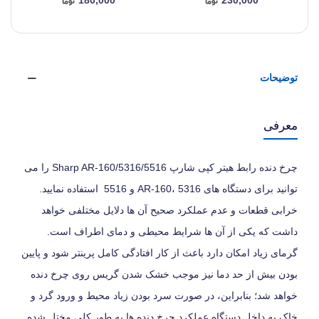
180,000
230,000
توضیحات
معرفی
چرخ دنده رابط هیتر کپی شارپ Sharp AR-160/5316/5516 را می
توانید برای دستگاه های AR-160، 5316 و 5516 استفاده نمایید.
خرابی قطعات و عدم عملکرد صحیح آن ها دلایل مختلفی خواهد
داشت که یکی از آن ها شرایط محیطی و دمای اطراف است.
گرمای زیاد امکان دارد باعث از کار افتادگی کامل پرینتر شود و پایین
بودن بیش از حد دما نیز موجب خشک شدن گریس روی چرخ دنده
خواهد شد؛ بنابراین، در صورت سرد بودن زیاد محیط و ورود گرد و
خاک به داخل دستگاه عملکرد چرخ دنده ها به طور کلی مختل شده