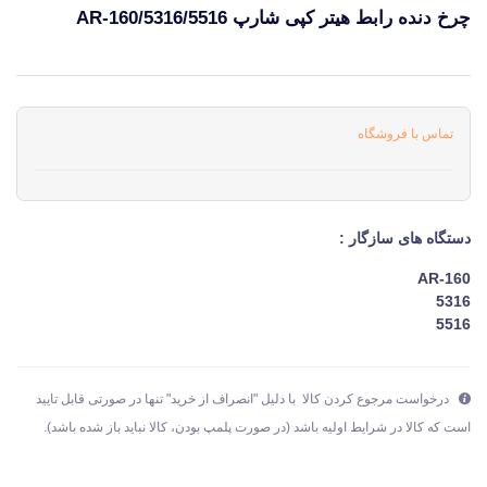
چرخ دنده رابط هیتر کپی شارپ AR-160/5316/5516
قیمت و خرید و مشخصات چرخ دنده رابط هیتر کپی شارپ AR-160/5316/5516 از برند شارپ Sharp در جهان چاپگر
تماس با فروشگاه
دستگاه های سازگار :
AR-160
5316
5516
درخواست مرجوع کردن کالا با دلیل "انصراف از خرید" تنها در صورتی قابل تایید
است که کالا در شرایط اولیه باشد (در صورت پلمپ بودن، کالا نباید باز شده باشد).