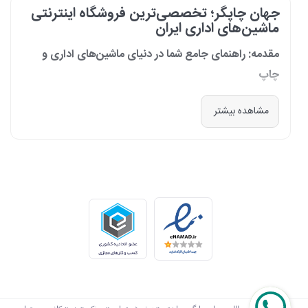
جهان چاپگر؛ تخصصی‌ترین فروشگاه اینترنتی
ماشین‌های اداری ایران
مقدمه: راهنمای جامع شما در دنیای ماشین‌های اداری و
چاپ
در دنیای پرشتاب امروز که کسب‌وکارها و سازمان‌ها برای افزایش بهره‌وری خود به
مشاهده بیشتر
فناوری‌های نوین وابسته‌اند، دسترسی به ابزارهای کارآمد و قابل اعتماد یک
ضرورت است. مجموعه جهان چاپگر از سال 1399 با درک عمیق این نیاز و با هدف
ایجاد یک مرجع تخصصی برای تأمین و پشتیبانی ماشین‌های اداری، فعالیت
خود را آغاز کرد. امروز، با افتخار خود را نه فقط یک فروشگاه، بلکه یک شریک
تجاری معتبر و تخصصی‌ترین مرکز آنلاین در این حوزه در ایران می‌دانیم. رسالت
ما، ارائه راهکارهای جامع، از مشاوره پیش از خرید تا پشتیبانی پس از فروش،
برای سازمان‌ها، شرکت‌ها و کاربران خانگی است.
طیف کاملی از محصولات برای هر نیازی
ما در جهان چاپگر، مجموعه‌ای گسترده از برترین برندهای جهانی را گرد هم
آورده‌ایم تا پاسخگوی هر نوع نیازی باشیم. تمرکز ما بر ارائه محصولاتی است که
بهره‌وری و کیفیت را برای شما به ارمغان می‌آورند: