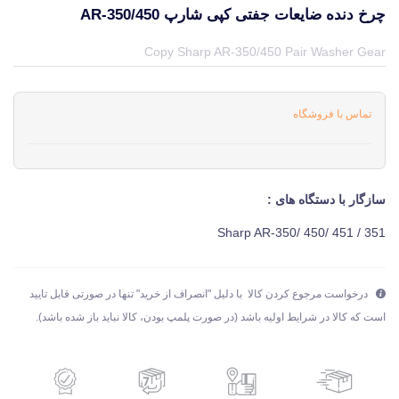
چرخ دنده ضایعات جفتی کپی شارپ AR-350/450
قیمت و خرید و مشخصات چرخ دنده ضایعات جفتی کپی شارپ AR-350/450 از برند شارپ Sharp در جهان چاپگر
Copy Sharp AR-350/450 Pair Washer Gear
تماس با فروشگاه
سازگار با دستگاه های :
351 / 451 /Sharp AR-350/ 450
درخواست مرجوع کردن کالا با دلیل "انصراف از خرید" تنها در صورتی قابل تایید
است که کالا در شرایط اولیه باشد (در صورت پلمپ بودن، کالا نباید باز شده باشد).