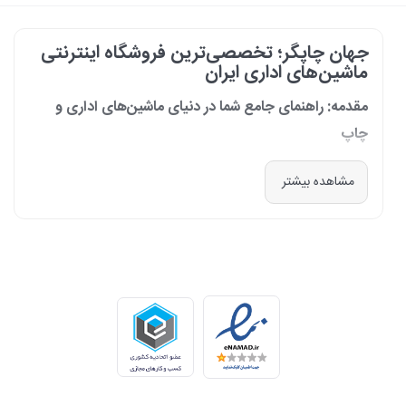
جهان چاپگر؛ تخصصی‌ترین فروشگاه اینترنتی
ماشین‌های اداری ایران
مقدمه: راهنمای جامع شما در دنیای ماشین‌های اداری و
چاپ
در دنیای پرشتاب امروز که کسب‌وکارها و سازمان‌ها برای افزایش بهره‌وری خود به
مشاهده بیشتر
فناوری‌های نوین وابسته‌اند، دسترسی به ابزارهای کارآمد و قابل اعتماد یک
ضرورت است. مجموعه جهان چاپگر از سال 1399 با درک عمیق این نیاز و با هدف
ایجاد یک مرجع تخصصی برای تأمین و پشتیبانی ماشین‌های اداری، فعالیت
خود را آغاز کرد. امروز، با افتخار خود را نه فقط یک فروشگاه، بلکه یک شریک
تجاری معتبر و تخصصی‌ترین مرکز آنلاین در این حوزه در ایران می‌دانیم. رسالت
ما، ارائه راهکارهای جامع، از مشاوره پیش از خرید تا پشتیبانی پس از فروش،
برای سازمان‌ها، شرکت‌ها و کاربران خانگی است.
طیف کاملی از محصولات برای هر نیازی
ما در جهان چاپگر، مجموعه‌ای گسترده از برترین برندهای جهانی را گرد هم
آورده‌ایم تا پاسخگوی هر نوع نیازی باشیم. تمرکز ما بر ارائه محصولاتی است که