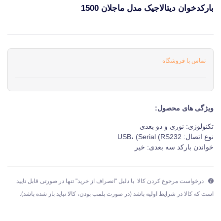
بارکدخوان دیتالاجیک مدل ماجلان 1500
قیمت و خرید و مشخصات بارکدخوان دیتالاجیک مدل ماجلان 1500 از برند دیتالاجیک Datalogic در جهان چاپگر
تماس با فروشگاه
ویژگی های محصول:
تکنولوژی:
نوری و دو بعدی
نوع اتصال:
USB، (Serial (RS232
خواندن بارکد سه بعدی:
خیر
درخواست مرجوع کردن کالا با دلیل "انصراف از خرید" تنها در صورتی قابل تایید
است که کالا در شرایط اولیه باشد (در صورت پلمپ بودن، کالا نباید باز شده باشد).