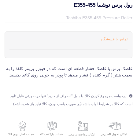
رول پرس توشیبا E355-455
قیمت و خرید و مشخصات رول پرس توشیبا E355-455 از برند توشیبا TOSHIBA در جهان چاپگر
Toshiba E355-455 Pressure Roller
تماس با فروشگاه
غلطک پرس یا غلطک فشار قطعه ای است که در فیوزر پرینتر کاغذ را به
سمت هیتر ( گرم کننده ) فشار میدهد تا پودر به خوبی روی کاغذ بچسبد.
درخواست مرجوع کردن کالا با دلیل "انصراف از خرید" تنها در صورتی قابل تایید
است که کالا در شرایط اولیه باشد (در صورت پلمپ بودن، کالا نباید باز شده باشد).
امکان تحویل اکسپرس
ضمانت بازگشت کالا
ضمانت اصل بودن کالا
امکان پرداخت در محل