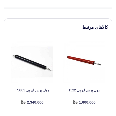
کالاهای مرتبط
رول پرس اچ پی 1522
رول پرس اچ پی P3005
2,340,000
1,600,000