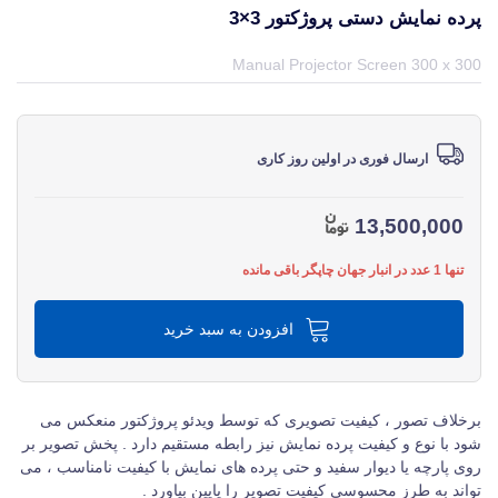
پرده نمایش دستی پروژکتور 3×3
قیمت و خرید و مشخصات پرده نمایش دستی پروژکتور 3×3 از برند متفرقه miscellaneous در جهان چاپگر
Manual Projector Screen 300 x 300
ارسال فوری در اولین روز کاری
13,500,000
تنها 1 عدد در انبار جهان چاپگر باقی مانده
افزودن به سبد خرید
برخلاف تصور ، کیفیت تصویری که توسط ویدئو پروژکتور منعکس می
شود با نوع و کیفیت پرده نمایش نیز رابطه مستقیم دارد . پخش تصویر بر
روی پارچه یا دیوار سفید و حتی پرده های نمایش با کیفیت نامناسب ، می
تواند به طرز محسوسی کیفیت تصویر را پایین بیاورد .