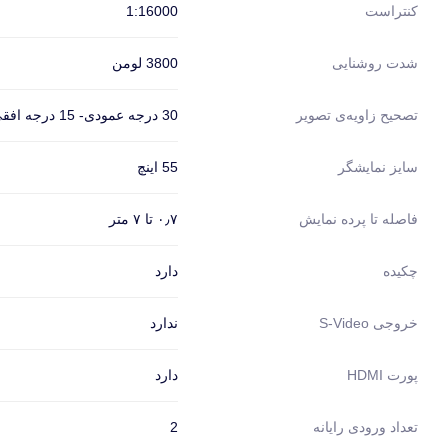
1:16000
کنتراست
3800 لومن
شدت روشنایی
30 درجه عمودی- 15 درجه افقی
تصحیح زاویه‌ی تصویر
55 اینچ
سایز نمایشگر
۰٫۷ تا ۷ متر
فاصله تا پرده نمایش
دارد
چکیده
ندارد
خروجی S-Video
دارد
پورت HDMI
2
تعداد ورودی رایانه