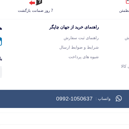
مطمئن
7 روز ضمانت بازگشت
راهنمای خرید از جهان چاپگر
هم
ش
راهنمای ثبت سفارش
شرایط و ضوابط ارسال
شیوه های پرداخت
با
کالا
0992-1050637
واتساپ :