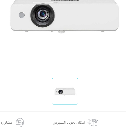
پ
ق
و
:
:
ا
امکان تحویل اکسپرس
مشاوره 24 ساعته