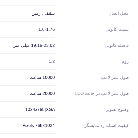
سقف , زمین
محل اتصال
1.6-1.76
نسبت کانونی
19.16-23.02 میلی متر
فاصله کانونی
1.2
زوم
10000 ساعت
طول عمر لامپ
20000 ساعت
طول عمر لامپ در حالت ECO
1024x768|XGA
وضوح تصویر
1024×768 Pixels
کیفیت استاندارد نمایشگر