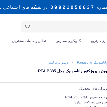
شماره
7 3 6 0 5 0 1 2 9 9 0
در شبکه های اجتماعی بله، 
رژ کارتریج
پیگیری سفارش
تماس و خدمات مشتریان
اناسونیک Panasonic
/
ویدئو پروژکتور
یدیو پروژکتور پاناسونیک مدل PT-LB385
یمت و خرید و مشخصات ویدیو پروژکتور پاناسونیک مدل PT-LB385 از برند پاناسونیک Panasonic در جهان چاپگر
یژگی های محصول:
ضوح تصویر:
1024x768|XGA
روجی S-Video:
ندارد