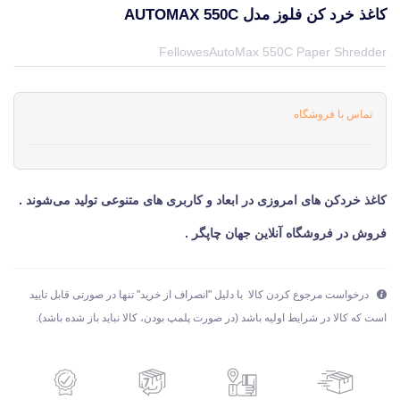
کاغذ خرد کن فلوز مدل AUTOMAX 550C
قیمت و خرید و مشخصات کاغذ خرد کن فلوز مدل AutoMax 550C از برند فلوز Fellowes در جهان چاپگر
FellowesAutoMax 550C Paper Shredder
تماس با فروشگاه
کاغذ خردکن های امروزی در ابعاد و کاربری های متنوعی تولید می‌شوند .
فروش در فروشگاه آنلاین جهان چاپگر .
درخواست مرجوع کردن کالا با دلیل "انصراف از خرید" تنها در صورتی قابل تایید
است که کالا در شرایط اولیه باشد (در صورت پلمپ بودن، کالا نباید باز شده باشد).