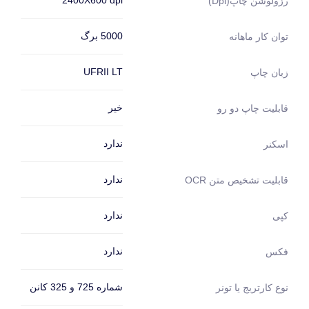
2400X600 dpi
رزولوشن چاپ(dpi)
5000 برگ
توان کار ماهانه
UFRII LT
زبان چاپ
خیر
قابلیت چاپ دو رو
ندارد
اسکنر
ندارد
قابلیت تشخیص متن OCR
ندارد
کپی
ندارد
فکس
شماره 725 و 325 کانن
نوع کارتریج یا تونر