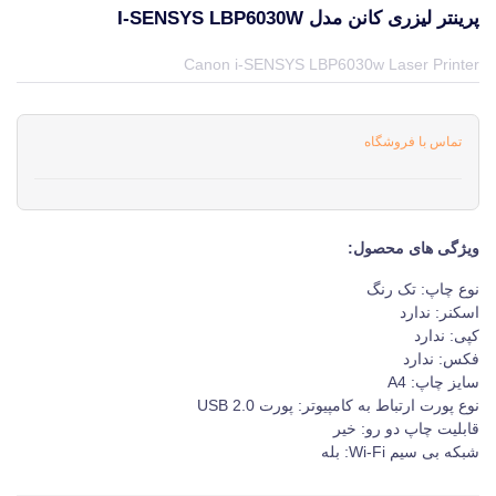
پرینتر لیزری کانن مدل I-SENSYS LBP6030W
قیمت و خرید و مشخصات پرینتر لیزری کانن مدل i-SENSYS LBP6030w از برند کانن Canon در جهان چاپگر
Canon i-SENSYS LBP6030w Laser Printer
تماس با فروشگاه
ویژگی های محصول:
نوع چاپ:
تک رنگ
اسکنر:
ندارد
کپی:
ندارد
فکس:
ندارد
سایز چاپ:
A4
نوع پورت ارتباط به کامپیوتر:
پورت USB 2.0
قابلیت چاپ دو رو:
خیر
شبکه بی سیم Wi-Fi:
بله