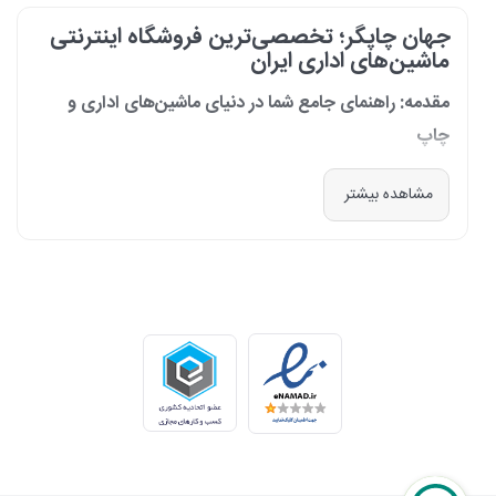
جهان چاپگر؛ تخصصی‌ترین فروشگاه اینترنتی
ماشین‌های اداری ایران
مقدمه: راهنمای جامع شما در دنیای ماشین‌های اداری و
چاپ
در دنیای پرشتاب امروز که کسب‌وکارها و سازمان‌ها برای افزایش بهره‌وری خود به
مشاهده بیشتر
فناوری‌های نوین وابسته‌اند، دسترسی به ابزارهای کارآمد و قابل اعتماد یک
ضرورت است. مجموعه جهان چاپگر از سال 1399 با درک عمیق این نیاز و با هدف
ایجاد یک مرجع تخصصی برای تأمین و پشتیبانی ماشین‌های اداری، فعالیت
خود را آغاز کرد. امروز، با افتخار خود را نه فقط یک فروشگاه، بلکه یک شریک
تجاری معتبر و تخصصی‌ترین مرکز آنلاین در این حوزه در ایران می‌دانیم. رسالت
ما، ارائه راهکارهای جامع، از مشاوره پیش از خرید تا پشتیبانی پس از فروش،
برای سازمان‌ها، شرکت‌ها و کاربران خانگی است.
طیف کاملی از محصولات برای هر نیازی
ما در جهان چاپگر، مجموعه‌ای گسترده از برترین برندهای جهانی را گرد هم
آورده‌ایم تا پاسخگوی هر نوع نیازی باشیم. تمرکز ما بر ارائه محصولاتی است که
بهره‌وری و کیفیت را برای شما به ارمغان می‌آورند: