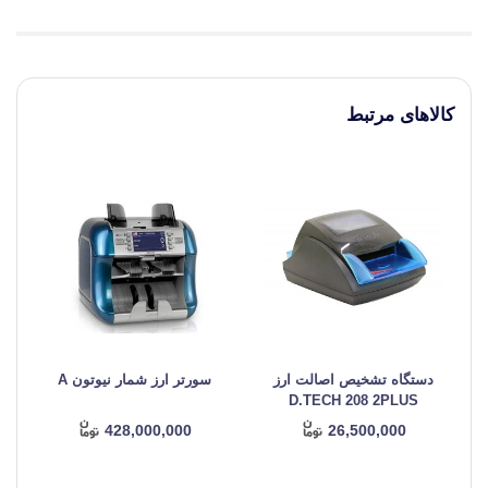
کالاهای مرتبط
دستگاه تشخیص اصالت ارز
سورتر ارز شمار نیوتون A
د
D.TECH 208 2PLUS
428,000,000
26,500,000