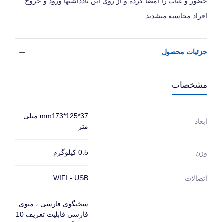
حضور و غیاب را امضا کرده و از روی این یادداشتها ورود و خروج
افراد محاسبه میشدند.
جزئیات محصول
مشخصات
mm173*125*37 میلی
ابعاد
متر
0.5 کیلوگرم
وزن
WIFI - USB
اتصالات
سخنگوی فارسی ، منوی
فارسی قابلیت تعریف 10