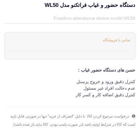
دستگاه حضور و غیاب فراتکنو مدل WL50
قیمت و خرید و مشخصات دستگاه حضور و غیاب فراتکنو مدل WL50 از برند متفرقه miscellaneous در جهان چاپگر
Fratekno attendance device model WL50
تماس با فروشگاه
حسن های دستگاه حضور غیاب :
کنترل دقیق ورود و خروج پرسنل
عدم دخالت افراد غیر مسئول
کنترل دقیق اضافه کار و کسر کار
درخواست مرجوع کردن کالا با دلیل "انصراف از خرید" تنها در صورتی قابل تایید
است که کالا در شرایط اولیه باشد (در صورت پلمپ بودن، کالا نباید باز شده باشد).