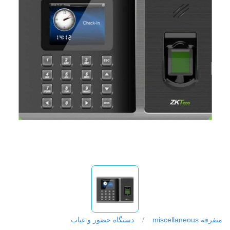
متفرقه miscellaneous
/
دستگاه حضور و غیاب