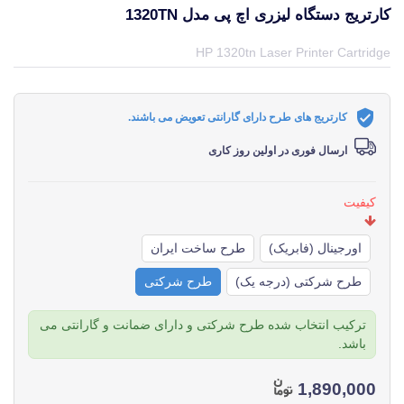
کارتریج دستگاه لیزری اچ پی مدل 1320TN
قیمت و خرید و مشخصات کارتریج دستگاه لیزری اچ پی مدل 1320tn از برند اچ پی HP در جهان چاپگر
HP 1320tn Laser Printer Cartridge
کارتریج های طرح دارای گارانتی تعویض می باشند.
ارسال فوری در اولین روز کاری
کیفیت
اورجینال (فابریک)
طرح ساخت ایران
طرح شرکتی (درجه یک)
طرح شرکتی
ترکیب انتخاب شده طرح شرکتی و دارای ضمانت و گارانتی می
باشد.
1,890,000