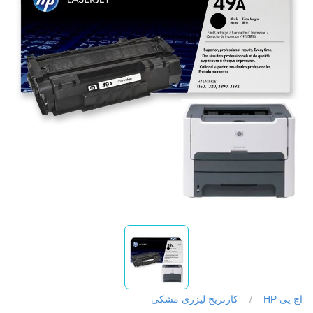
اچ پی HP
/
کارتریج لیزری مشکی