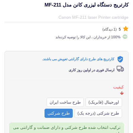
کارتریج دستگاه لیزری کانن مدل MF-211
قیمت و خرید و مشخصات کارتریج دستگاه لیزری کانن مدل MF-211 از برند کانن Canon در جهان چاپگر
Canon MF-211 laser Printer cartridge
5
(1 دیدگاه)
100% از خریداران ، این کالا را توصیه کرده‌اند
کارتریج های طرح دارای گارانتی تعویض می باشند.
ارسال فوری در اولین روز کاری
کیفیت
اورجینال (فابریک)
طرح ساخت ایران
طرح شرکتی (درجه یک)
طرح شرکتی
ترکیب انتخاب شده طرح شرکتی و دارای ضمانت و گارانتی می