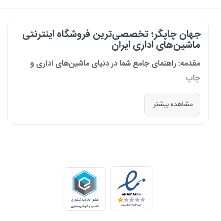
جهان چاپگر؛ تخصصی‌ترین فروشگاه اینترنتی
ماشین‌های اداری ایران
مقدمه: راهنمای جامع شما در دنیای ماشین‌های اداری و
چاپ
در دنیای پرشتاب امروز که کسب‌وکارها و سازمان‌ها برای افزایش بهره‌وری خود به
مشاهده بیشتر
فناوری‌های نوین وابسته‌اند، دسترسی به ابزارهای کارآمد و قابل اعتماد یک
ضرورت است. مجموعه جهان چاپگر از سال 1399 با درک عمیق این نیاز و با هدف
ایجاد یک مرجع تخصصی برای تأمین و پشتیبانی ماشین‌های اداری، فعالیت
خود را آغاز کرد. امروز، با افتخار خود را نه فقط یک فروشگاه، بلکه یک شریک
تجاری معتبر و تخصصی‌ترین مرکز آنلاین در این حوزه در ایران می‌دانیم. رسالت
ما، ارائه راهکارهای جامع، از مشاوره پیش از خرید تا پشتیبانی پس از فروش،
برای سازمان‌ها، شرکت‌ها و کاربران خانگی است.
طیف کاملی از محصولات برای هر نیازی
ما در جهان چاپگر، مجموعه‌ای گسترده از برترین برندهای جهانی را گرد هم