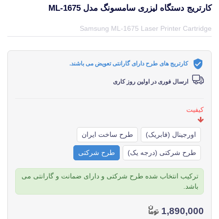
کارتریج دستگاه لیزری سامسونگ مدل ML-1675
قیمت و خرید و مشخصات کارتریج دستگاه لیزری سامسونگ مدل ML-1675 از برند سامسونگ Samsung در جهان چاپگر
Samsung ML-1675 Laser Printer Cartridge
کارتریج های طرح دارای گارانتی تعویض می باشند.
ارسال فوری در اولین روز کاری
کیفیت
اورجینال (فابریک)
طرح ساخت ایران
طرح شرکتی (درجه یک)
طرح شرکتی
ترکیب انتخاب شده طرح شرکتی و دارای ضمانت و گارانتی می
باشد.
1,890,000