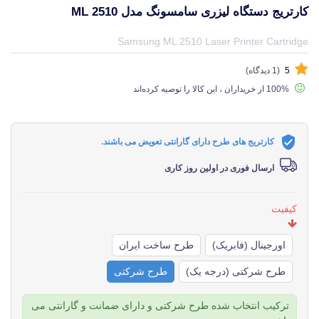
کارتریج دستگاه لیزری سامسونگ مدل ML 2510
قیمت و خرید و مشخصات کارتریج دستگاه لیزری سامسونگ مدل ML 2510 از برند سامسونگ Samsung در جهان چاپگر
Samsung ML 2510 Laser Printer Cartridge
5
(1 دیدگاه)
100% از خریداران ، این کالا را توصیه کرده‌اند
کارتریج های طرح دارای گارانتی تعویض می باشند.
ارسال فوری در اولین روز کاری
کیفیت
اورجینال (فابریک)
طرح ساخت ایران
طرح شرکتی (درجه یک)
طرح شرکتی
ترکیب انتخاب شده طرح شرکتی و دارای ضمانت و گارانتی می