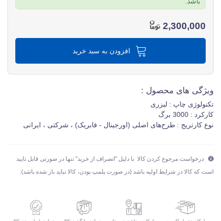
باشد.
2,300,000
افزودن به سبد خرید
ویژگی های محصول :
تکنولوژی چاپ : لیزری
کارکرد : 3000 برگ
نوع کارتریج : طرح‌های اصلی (اورجینال - فابریک) ، شرکتی ، ایرانی
درخواست مرجوع کردن کالا با دلیل "انصراف از خرید" تنها در صورتی قابل تایید
است که کالا در شرایط اولیه باشد (در صورت پلمپ بودن، کالا نباید باز شده باشد).
امکان تحویل اکسپرس
ضمانت بازگشت کالا
ضمانت اصل بودن کالا