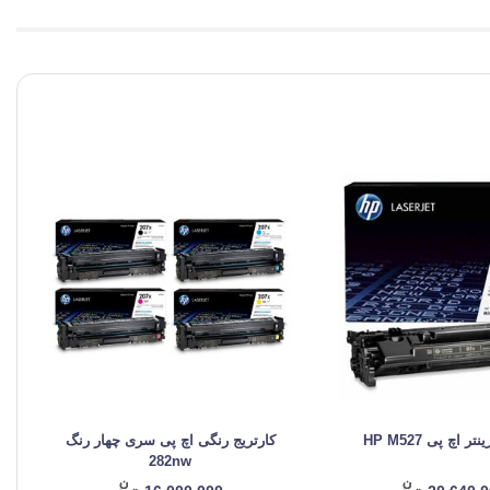
ر اچ پی HP M527
کارتریج رنگی اچ پی سری چهار رنگ
282nw