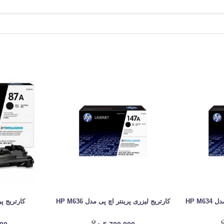
HP M6
کارتریج لیزری پرینتر اچ پی مدل HP M636
کارتریج پرینت