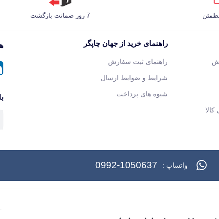
مطمئن
7 روز ضمانت بازگشت
راهنمای خرید از جهان چاپگر
هم
ش
راهنمای ثبت سفارش
شرایط و ضوابط ارسال
شیوه های پرداخت
با
کالا
0992-1050637
واتساپ :