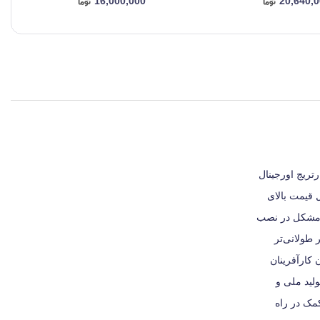
16,000,000
20,640,
د. کارتریج اورجینال
 قیمت بالای
ز مشکل در نصب
 طولانی‌تر
کارآفرینان
ولید ملی و
کمک در راه