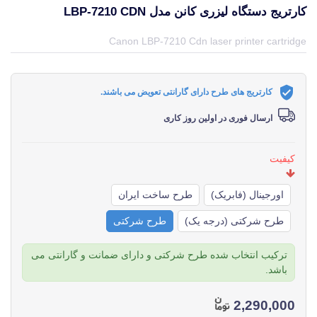
کارتریج دستگاه لیزری کانن مدل LBP-7210 CDN
قیمت و خرید و مشخصات کارتریج دستگاه لیزری کانن مدل LBP-7210 Cdn از برند کانن Canon در جهان چاپگر
Canon LBP-7210 Cdn laser printer cartridge
کارتریج های طرح دارای گارانتی تعویض می باشند.
ارسال فوری در اولین روز کاری
کیفیت
اورجینال (فابریک)
طرح ساخت ایران
طرح شرکتی (درجه یک)
طرح شرکتی
ترکیب انتخاب شده طرح شرکتی و دارای ضمانت و گارانتی می
باشد.
2,290,000