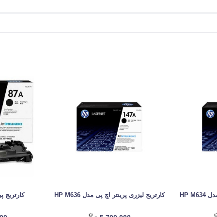
HP M6
کارتریج لیزری پرینتر اچ پی مدل HP M636
کارتریج پرینت