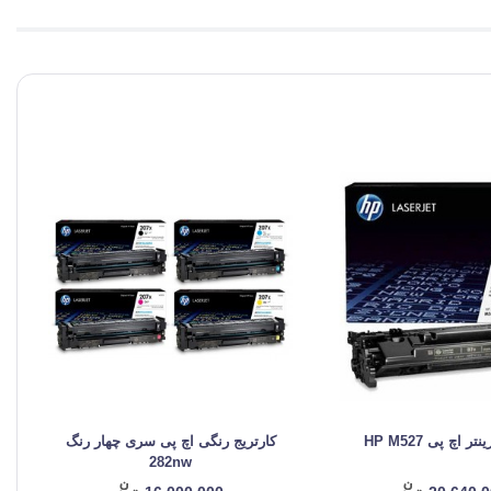
ر اچ پی HP M527
کارتریج رنگی اچ پی سری چهار رنگ
282nw