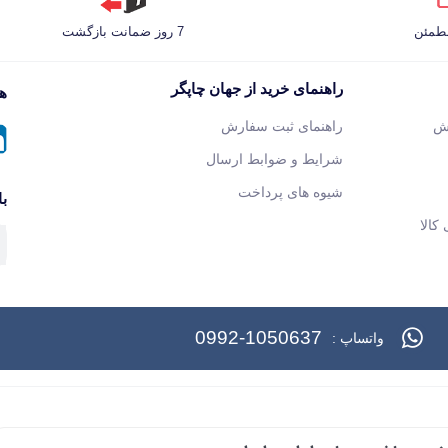
مطمئن
7 روز ضمانت بازگشت
راهنمای خرید از جهان چاپگر
هم
ش
راهنمای ثبت سفارش
شرایط و ضوابط ارسال
شیوه های پرداخت
با
کالا
0992-1050637
واتساپ :