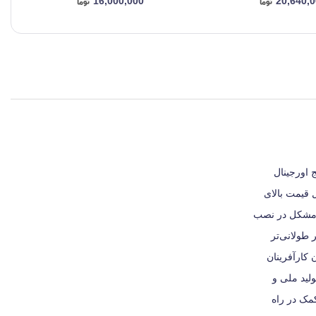
16,000,000
20,640,
تریج اورجینال
 قیمت بالای
ز مشکل در نصب
 طولانی‌تر
کارآفرینان
ولید ملی و
کمک در راه