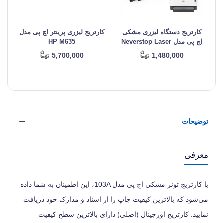
کارتریج دستگاه لیزری مشکی
کارتریج لیزری پرینتر اچ پی مدل
کا
اچ پی مدل Neverstop Laser
HP M635
MFP 1000a
5,700,000
1,480,000
توضیحات
معرفی
با کارتریج تونر مشکی اچ پی مدل 103A، این اطمینان به شما داده
می‌شود که بالاترین کیفیت چاپ را از اسناد و مدارک خود دریافت
نمایید. کارتریج اورجینال (اصلی) دارای بالاترین سطح کیفیت