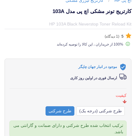
اچ پی HP
/
کارتریج لیزری مشکی
کارتریج تونر مشکی اچ پی مدل 103A
قیمت و خرید و مشخصات کارتریج تونر مشکی اچ پی مدل 103A از برند اچ پی HP در جهان چاپگر
HP 103A Black Neverstop Toner Reload Kit
5
(1 دیدگاه)
100% از خریداران ، این کالا را توصیه کرده‌اند
موجود در انبار جهان چاپگر
ارسال فوری در اولین روز کاری
کیفیت
طرح شرکتی (درجه یک)
طرح شرکتی
ترکیب انتخاب شده طرح شرکتی و دارای ضمانت و گارانتی می
باشد.