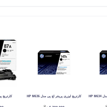
HP M6
کارتریج لیزری پرینتر اچ پی مدل HP M636
کارتریج پرینت