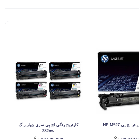
ر اچ پی HP M527
کارتریج رنگی اچ پی سری چهار رنگ
282nw