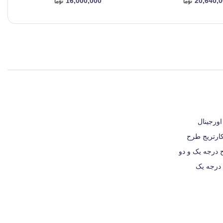
16,000,000
20,640,
یج اورجینال
کارتریج طرح
 درجه یک و دو
 درجه یک