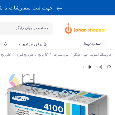
جهت ثبت سفارشات با 
دسته‌بندی‌ها
پرفروش ترین ها
شا
فروشگاه اینترنتی جهان چاپگر
/
مواد مصرفی
/
کارتریج
/
کارتریج لیزری
/
کارتریج
0
س
ک
ق
e
و
ت
ک
ن