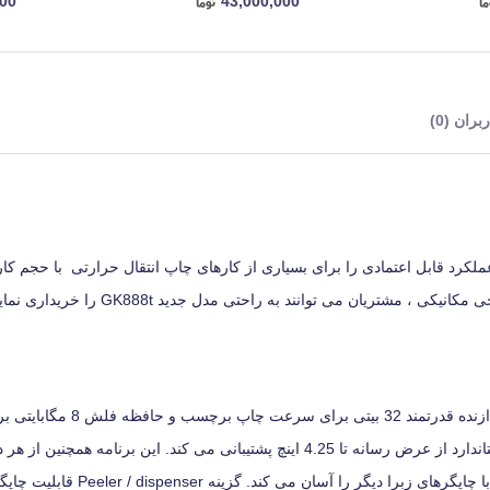
000
43,000,000
ران (0)
فیت ، دوام و عملکرد قابل اعتمادی را برای بسیاری از کارهای چاپ انتقال حرارتی با حجم کا
طراحی جمع و جور و صرفه جویی در فضای چاپگر GK888 شامل یک پردازنده قد
ذخیره فونت ها و گرافیک ها است. GK888 برای کاربردهای دسک تاپ استاندارد از عرض رسانه تا 4.25 اینچ پشتیبانی می کند. این ب