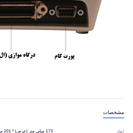
مشخصات
173 میلی متر (عرض) * 201 میلی متر (طول) * 239 میلی متر (ارتفاع)
ابعاد