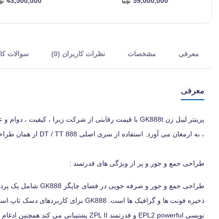
43,500,000
59,000,000
معرفی
مشخصات
نظرات کاربران (0)
سوالات کارب
معرفی
پرینتر لیبل زن GK888t با قیمت رقابتی از شرکت زبرا ، کی
، به ارمغان می آورد. استفاده از سری اصلی 888 DT / TT از همان طراحی مکانیکی ، مشتریان می توانند به راحتی مدل جدید GK888t را خریداری نمایند..
طراحی جمع و جور و پر از ویژگی های قدرتمند :