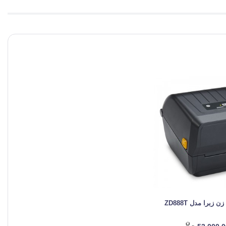
ن زبرا مدل ZD888T