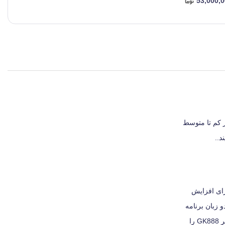
53,000,
ر کم تا متوسط ​​
رتمند 32 بیتی برای سرعت چاپ برچسب و حافظه فلش 8 مگابایتی برای افزایش
رنامه همچنین از هر دو زبان برنامه
نویسی EPL2 powerful و قدرتمند ZPL II پشتیبانی می کند همچنین ادغام با چاپگرهای زبرا دیگر را آسان می کند. گزینه Peeler / dispenser قابلیت چاپگر GK888 را