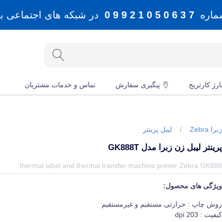
شماره
7 3 6 0 5 0 1 2 9 9 0
در شبکه های اجتماعی بله، 
رژ کارتریج
پیگیری سفارش
تماس و خدمات مشتریان
برا Zebra
/
لیبل پرینتر
رینتر لیبل زن زبرا مدل GK888T
یمت و خرید و مشخصات پرینتر لیبل زن زبرا مدل GK888t از برند زبرا Zebra در جهان چاپگر
thermal label and thermal transfer machine printer Zebra GK88
یژگی های محصول:
وش چاپ : حرارتی مستقیم و غیرمستقیم
یفیت : 203 dpi