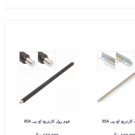
 کارتریج اچ پی 85A
فوم رول کارتریج اچ پی 85A