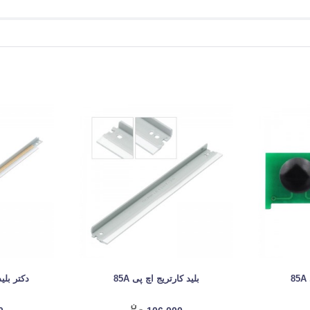
8
بلید کارتریج اچ پی 85A
دکتر بلید