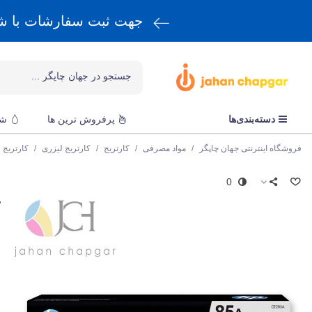
جهت ثبت سفارشات با 
دسته‌بندی‌ها
پرفروش ترین ها
شا
فروشگاه اینترنتی جهان چاپگر
/
مواد مصرفی
/
کارتریج
/
کارتریج لیزری
/
کارتریج
0
ا
ک
ق
e
و
ت
ن
ک