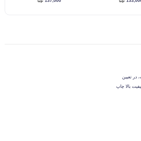
137,000
133,00
 در تعیین
فیت بالا چاپ