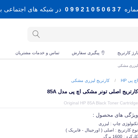
شماره
7 3 6 0 5 0 1 2 9 9 0
در شبکه های اجتماعی بله، 
رژ کارتریج
پیگیری سفارش
تماس و خدمات مشتریان
 لیزری مشکی
چ پی HP
/
کارتریج لیزری مشکی
ارتریج اصلی تونر مشکی اچ پی مدل 85A
یمت و خرید و مشخصات کارتریج اصلی تونر مشکی اچ پی مدل 85A از برند اچ پی HP در جهان چاپگر
Original HP 85A Black Toner Cartridg
یژگی های محصول :
کنولوژی چاپ : لیزری
وع کارتریج : اصلی ( اورجینال - فابریک )
ارکرد : 1600 برگ